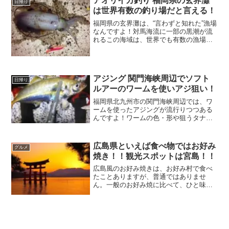
アオリイカ釣り 福岡県の玄界灘
日帰り
は世界有数の釣り場だと言える！
福岡県の玄界灘は、“言わずと知れた”漁場
なんですよ！対馬海流に一部の黒潮が流
れるこの海域は、世界でも有数の漁場と
言っても過言ではありません。玄界灘で
釣れる魚は、アラ・マグロ・カツオなど
大型が多いけど、私はショア（陸）から
釣れるアオリイカに注目してみました。
アジング 関門海峡周辺でソフト
日帰り
ルアーのワームを使いアジ狙い！
福岡県北九州市の関門海峡周辺では、ワ
ームを使ったアジングが流行りつつある
んですよ！ワームの色・形や狙うタナを
変えるなど考えながらゲーム感覚で楽し
めるので面白いです。アジを狙ってメバ
ルなども釣れるのでグリコのおまけみた
広島県といえば食べ物ではお好み
グルメ
いに“お得感”がありますよ！
焼き！！観光スポットは宮島！！
広島風のお好み焼きは、お好み村で食べ
たことありますが、普通ではありませ
ん。一般のお好み焼に比べて、ひと味も
ふた味もおいしい（麺が入っていてソー
スとの絡みが抜群）という意味ですよ！
世界遺産登録されている観光名所で、日
本三景のひとつでもある宮島・厳島神社
です。