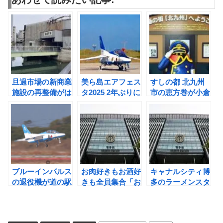
旦過市場の新商業
美ら島エアフェス
すしの都 北九州
施設の再整備がは
タ2025 2年ぶりに
市の恵方巻が小倉
じまりどう生まれ
ブルーインパルス
駅に大集合し販売
変わるのか！
が参加
されるみたい
ブルーインパルス
お肉好きもお酒好
キャナルシティ博
の退役機が道の駅
きも全員集合「お
多のラーメンスタ
東松島に収められ
っ！肉とおっ！
ジアムが新しくな
るんだって⁉
酒」フェア開催
って復活する