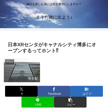
旅行を楽しむ為には何を優先にしますか？
そうだ旅に出よう♪
日本XRセンタがキャナルシティ博多にオ
ープンするってホント⁉
グルメ
博多駅
X
Facebook
はてブ
LINE
コピー