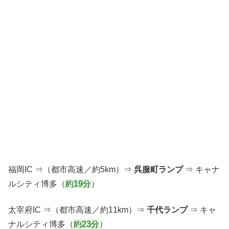
福岡IC ⇒（都市高速／約5km）⇒
呉服町ランプ
⇒ キャナ
ルシティ博多（
約19分
）
太宰府IC ⇒（都市高速／約11km）⇒
千代ランプ
⇒ キャ
ナルシティ博多（
約23分
）