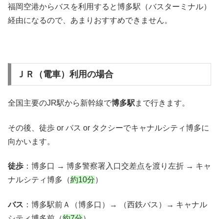
福岡空港からバスを利用すると博多駅（バスターミナル）
経由になるので、あまりおすすめできません。
ＪＲ（電車）利用の場合
全国主要のJR駅から新幹線で
博多駅
まで行きます。
その後、徒歩 or バス or タクシーでキャナルシティ博多に
向かいます。
徒歩
：博多口 → 博多警察署入口交差点を渡り左折 → キャ
ナルシティ博多（
約10分
）
バス
：博多駅前Ａ（博多口）→ （西鉄バス）→ キャナル
シティ博多前（
約7分
）