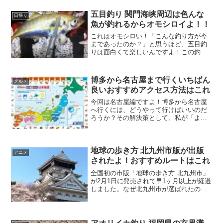
五目釣り 関門海峡周辺は色んな
日帰り
魚が釣れるからオモシロイよ！！
これはオモシロい！「こんな釣り方が今
まであったのか？」と思うほど、五目釣
りは面白くて楽しいんですよ！この釣り
方は、子どもや女性の方に大人気なので
手軽に始めることができます。玄界灘か
ら響灘にかけては対馬海流（暖流）が入
博多から名古屋まで行くいちばん
グルメ
り込んでいます。
良いおすすめアクセス方法はこれ
今回は名古屋編ですよ！博多から名古屋
へ行くには、どうやって行けばいいのだ
ろうか？その解決策として、私が「より
良い行き方」をリサーチしましたので、
ぜひ参考にしてくださいね！アクセス方
法としては、飛行機・・船舶・自動車な
どいろんな手段があります。
地球の歩き方 北九州市版が出版
アニメ
されたよ！おすすめルートはこれ
全国初の市版「地球の歩き方 北九州市」
が2月1日に発売されて早1ヶ月以上が経過
しました。なぜ北九州市が選ばれたのか
は、ガイドブックを購入するとくわしく
分かりますよ！北九州は世界でも類を見
ない五市対等合併によって誕生した市な
のです。