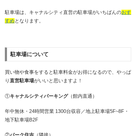
駐車場は、キャナルシティ直営の駐車場がいちばんの
おす
すめ
となります。
駐車場について
買い物や食事をすると駐車料金がお得になるので、やっぱ
り
直営駐車場
がいいと思いますよ！
①
キャナルシティパーキング
（館内直通）
年中無休・24時間営業 1300台収容／地上駐車場5F~8F・
地下駐車場B2F
②
パーク住吉
（隣接）