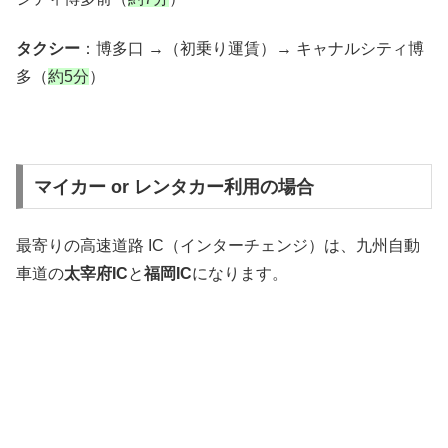
タクシー
：博多口 →（初乗り運賃）→ キャナルシティ博
多（
約5分
）
マイカー or レンタカー利用の場合
最寄りの高速道路 IC（インターチェンジ）は、九州自動
車道の
太宰府IC
と
福岡IC
になります。