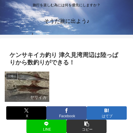
旅行を楽しむ為には何を優先にしますか？
そうだ旅に出よう♪
ケンサキイカ釣り 津久見湾周辺は陸っぱ
りから数釣りができる！
日帰り
ヤリイカ
X
Facebook
はてブ
LINE
コピー