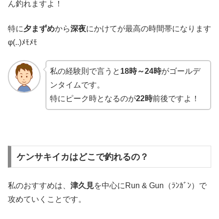
ん釣れますよ！
特に
夕まずめ
から
深夜
にかけてが最高の時間帯になります
φ(..)ﾒﾓﾒﾓ
私の経験則で言うと
18時～24時
がゴールデ
ンタイムです。
特にピーク時となるのが
22時
前後ですよ！
ケンサキイカはどこで釣れるの？
私のおすすめは、
津久見
を中心にRun & Gun（ﾗﾝｶﾞﾝ）で
攻めていくことです。