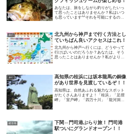
クフィッシュゲームが楽しめる！
あなたは、旅をしながら釣りがしたいっ
て思ったことはありませんか？私はいつ
も思っています^^それを可能にするのが
パックロッドなのですよ！パックロッド
であれば、「いつもどこでも気軽に楽し
める！」を合い言葉に、ホントにどこで
北九州から神戸まで行く方法とし
旅行
も釣りができるんです。
ていちばん良いアクセスはこれ！
北九州から神戸へ行くには、どうやって
行けばいいのだろうか？あなたは、そう
思ったことはありませんか？私がより良
い行き方をリサーチしましたので、ぜひ
参考にしてくださいね！アクセス方法と
しては、飛行機・JR・船舶・自動車・バ
スなどいろんな手段があります。
高知県の桂浜には坂本龍馬の銅像
旅行
があり世界を見渡しているぞ！！
高知県は、自然あふれる魅力なスポット
がたくさんありますよ！「桂浜」「足摺
岬」「室戸岬」「四万十川」「龍河洞」
「四国カルスト」と絶景のスポットがあ
るんです。歴史（坂本龍馬）の好きな人
であれば、桂浜に行くと銅像を見れて記
念館も見ることができます。
下関⇔門司港ぶらり旅！ 門司港
建造物
駅ついにグランドオープン！！