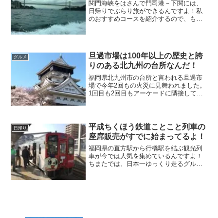
関門海峡をはさんで門司港－下関には、
日帰りでぶらり旅ができるんですよ！私
のおすすめコースを紹介するので、もし
よかったら参考にしてみてくださいね！
門司港⇔下関（唐戸）の所要時間は、た
ったの５分なのであっという間に着きま
すよ！
旦過市場は100年以上の歴史と誇
グルメ
りのある北九州の台所なんだ！
福岡県北九州市の台所と言われる旦過市
場で今年2回もの火災に見舞われました。
1回目も2回目もアーケードに隣接してい
る場所で、結構広い範囲にわたって焼失
してしまいました。このような災難が起
きても市民の方達は、復興にむけて日々
頑張っているんですよ！
平成ちくほう鉄道ことこと列車の
日帰り
座席販売がすでに始まってるよ！
福岡県の直方駅から行橋駅を結ぶ観光列
車が今では人気を集めているんですよ！
ちまたでは、日本一ゆっくり走るグルメ
観光列車として噂がひろがり予約も殺到
しています。ことこと列車をデザインし
たのは、かの有名なななつ星ｉｎ九州を
設計した水戸岡鋭治さんなのです。