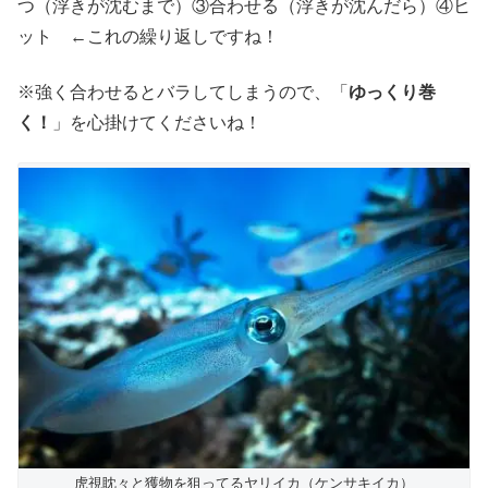
つ（浮きが沈むまで）③合わせる（浮きが沈んだら）④ヒ
ット ←これの繰り返しですね！
※強く合わせるとバラしてしまうので、「
ゆっくり巻
く！
」を心掛けてくださいね！
虎視眈々と獲物を狙ってるヤリイカ（ケンサキイカ）