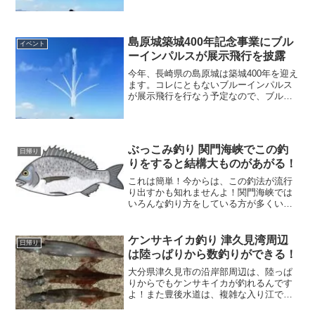
大賑わいと化します。音楽フェスやスポ
ーツなど目白押しなので、川崎市民のみ
ならず大勢の人が訪れるでしょう。
島原城築城400年記念事業にブル
イベント
ーインパルスが展示飛行を披露
今年、長崎県の島原城は築城400年を迎え
ます。コレにともないブルーインパルス
が展示飛行を行なう予定なので、ブルー
ファンの方は、ぜひこの機会に訪れて目
の当たりにしてくださいね！感動するの
は間違いありません。ブルーインパルス
の勇姿と轟音はまさに感動モノです。
ぶっこみ釣り 関門海峡でこの釣
日帰り
りをすると結構大ものがあがる！
これは簡単！今からは、この釣法が流行
り出すかも知れませんよ！関門海峡では
いろんな釣り方をしている方が多くいま
す。私もその内の一人なのです^^vなぜか
というと関門海峡は、潮の流れがはやく
釣る魚によって、いろんな仕掛けをしな
ケンサキイカ釣り 津久見湾周辺
日帰り
くてはなりません。
は陸っぱりから数釣りができる！
大分県津久見市の沿岸部周辺は、陸っぱ
りからでもケンサキイカが釣れるんです
よ！また豊後水道は、複雑な入り江でも
あり日本有数の漁場なんです。いろんな