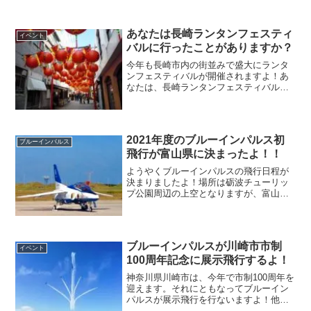
あなたは長崎ランタンフェスティ
イベント
バルに行ったことがありますか？
今年も長崎市内の街並みで盛大にランタ
ンフェスティバルが開催されますよ！あ
なたは、長崎ランタンフェスティバルに
行ったことがありますか？一度行くと心
が洗われリピーターになるのは間違いあ
りません。また、異国情緒あふれる情景
を目の当たりにすると感動しますよ！
2021年度のブルーインパルス初
ブルーインパルス
飛行が富山県に決まったよ！！
ようやくブルーインパルスの飛行日程が
決まりましたよ！場所は砺波チューリッ
プ公園周辺の上空となりますが、富山県
では初飛行となります。富山県の方にと
っては、待ちに待ったアクロバット飛行
ですね！日本国民全体が心待ちにしてい
たと言っても過言ではないと思われま
ブルーインパルスが川崎市市制
す。
イベント
100周年記念に展示飛行するよ！
神奈川県川崎市は、今年で市制100周年を
迎えます。それにともなってブルーイン
パルスが展示飛行を行ないますよ！他に
も等々力緑地一帯をかわさき飛躍祭にて