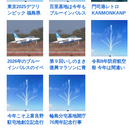
東京2025デフリ
百里基地は今年も
門司港レトロ
ンピック 福島県
ブルーインパルス
KANMONKANP
楢葉町ブルーイン
のアクロバット飛
AIイベント深夜臨
パルス飛行
行が観られる
時列車運転
2026年のブルー
第９回いしのまき
令和8年防府航空
インパルスのイベ
復興マラソンに青
祭 今年は間違い
ントスケジュール
山学院大学とブル
なくブルーインパ
が分かる！
ーインパルス
ルスは飛ぶよ
今年こそ上富良野
輪島分屯基地開庁
駐屯地創立記念行
70周年記念行事
事でブルーインパ
にブルーインパル
ルスが飛ぶ！
スが飛ぶよ！