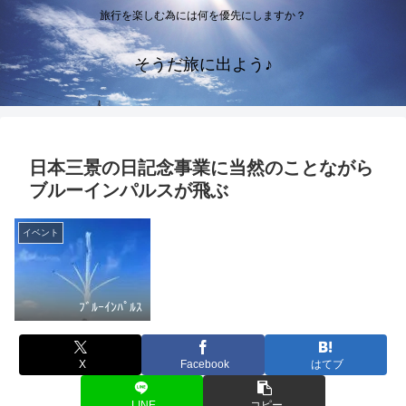
旅行を楽しむ為には何を優先にしますか？
そうだ旅に出よう♪
日本三景の日記念事業に当然のことながら
ブルーインパルスが飛ぶ
イベント
ﾌﾞﾙｰｲﾝﾊﾟﾙｽ
X
Facebook
はてブ
LINE
コピー