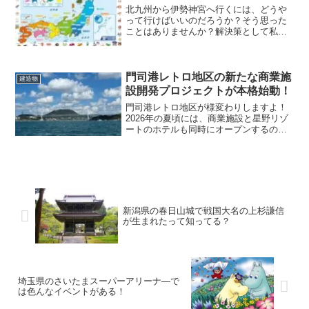
北九州から伊勢神宮へ行くには、どうや
って行けばいいのだろうか？そう思った
ことはありませんか？解決策として私が
より良い行き方をリサーチしましたの
で、ぜひ参考にしてくださいね！アクセ
ス方法としては、飛行機・JR・船舶・自
動車などいろんな手段があります。
門司港レトロ地区の新たな商業施
建造物
設開発プロジェクトが本格始動！
門司港レトロ地区が様変わりしますよ！
2026年の夏頃には、商業施設と星野リゾ
ートのホテルも同時にオープンするので
待ち遠しいですね！これが出来ると門司
港駅の周辺は、間違いなく活気づき県外
から訪れる人も多くなります。私は早め
に計画を立てて備えていきます。
新潟県の春日山城で戦国大名の上杉謙信
が生まれたって知ってる？
埼玉県のさいたまスーパーアリーナ―で
は色んなイベントがある！