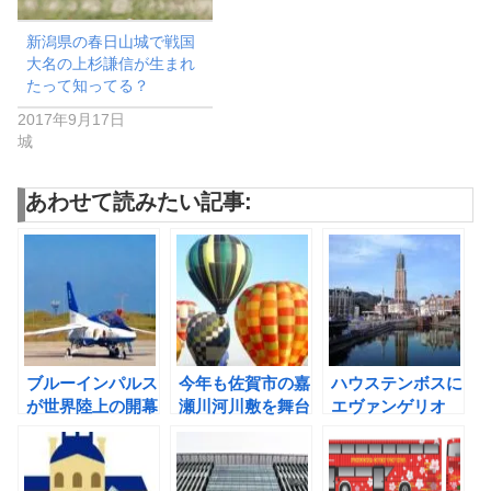
新潟県の春日山城で戦国
大名の上杉謙信が生まれ
たって知ってる？
2017年9月17日
城
あわせて読みたい記事:
ブルーインパルス
今年も佐賀市の嘉
ハウステンボスに
が世界陸上の開幕
瀬川河川敷を舞台
エヴァンゲリオ
日に国立競技場の
にバルーンフェス
ン・ザ・ライドが
上空を舞うよ
タがあるよ！
´26年春開業