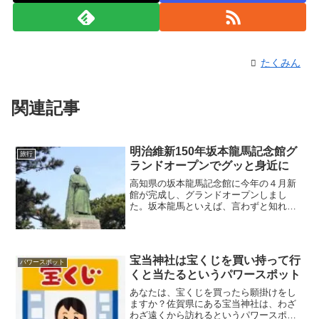
たくみん
関連記事
明治維新150年坂本龍馬記念館グ
旅行
ランドオープンでグッと身近に
高知県の坂本龍馬記念館に今年の４月新
館が完成し、グランドオープンしまし
た。坂本龍馬といえば、言わずと知れた
偉人ですよね！歴史上の偉人では必ず上
位に位置します。土佐郷土株をもつ裕福
な商家に生まれて、土佐藩を脱藩した後
は亀山社中を立ちあげました。
宝当神社は宝くじを買い持って行
パワースポット
くと当たるというパワースポット
あなたは、宝くじを買ったら願掛けをし
ますか？佐賀県にある宝当神社は、わざ
わざ遠くから訪れるというパワースポッ