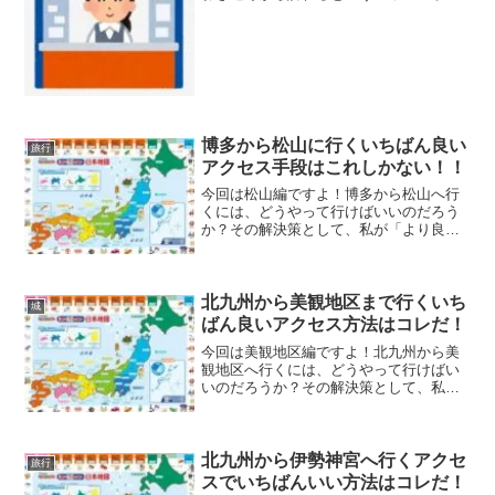
トでもあるんですよ！その効果は、現地
に行くと一目瞭然で目の当たりします。
実際に高額当選された方が神社に訪れ、
お礼状を貼っているんですよ！
博多から松山に行くいちばん良い
旅行
アクセス手段はこれしかない！！
今回は松山編ですよ！博多から松山へ行
くには、どうやって行けばいいのだろう
か？その解決策として、私が「より良い
行き方」をリサーチしましたので、ぜひ
参考にしてくださいね！アクセス方法と
しては、飛行機・JR（電車）・船舶・自
動車などいろんな手段があります。
北九州から美観地区まで行くいち
城
ばん良いアクセス方法はコレだ！
今回は美観地区編ですよ！北九州から美
観地区へ行くには、どうやって行けばい
いのだろうか？その解決策として、私が
より良い行き方をリサーチしましたの
で、ぜひ参考にしてくださいね！アクセ
ス方法としては、飛行機・JR・船舶・自
動車などいろんな手段があります。
北九州から伊勢神宮へ行くアクセ
旅行
スでいちばんいい方法はコレだ！