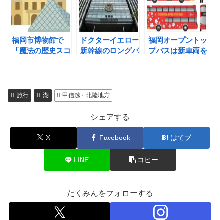
福岡市博物館で
ドクターイエロー
福岡オープントッ
「魔法の歴史スコ
新幹線のロングバ
プバスは新車両を
ープ 」が満を持
ームクーヘンを博
導入し大宰府コー
して開催される
多駅にて販売
スも新設する
旅行
湖
甲信越・北陸地方
シェアする
X
Facebook
はてブ
LINE
コピー
たくみんをフォローする