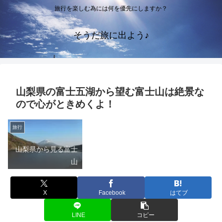
旅行を楽しむ為には何を優先にしますか？
そうだ旅に出よう♪
山梨県の富士五湖から望む富士山は絶景な
ので心がときめくよ！
旅行
山梨県から見る富士
山
X
Facebook
はてブ
LINE
コピー