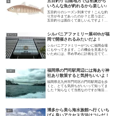
五目釣り 山陰地方では初夏から
海
いろんな魚が釣れるから楽しい♪
五目釣りのシーズン到来です！こんな釣
り方が今まであったのか？と思うほど、
五目釣りは面白くて楽しいんですよ！初
心者をはじめ、ファミリーでもカップル
でもチビッ子でも、誰もが好きな時間に
好きな場所で好きなほど釣りができると
シルバニアファミリー展40thが福
イベント
いうの魅力のある釣り方です。
岡で開催されるみたいだよ！
シルバニアファミリーがついに福岡会場
にもやってきます。この機会を見逃さな
いためには、早め早めに計画を立ててい
くといいですよ！福岡県は言わずと知れ
たグルメ王国なので、旅がてらに至福の
ひと時を楽しむのもひとつだと思いま
福岡県の門司駅周辺には海あり神
す。おすすめは、ゴマサバです。
日帰り
社あり散策すると気持ちいいよ！
福岡県北九州市門司区の門司駅周辺を歩
くと、とても気持ちがいいって知ってま
した？知らなくて当然なのですが海沿い
が関門海峡となり、絶景スポットでもあ
るんですよ！対岸が本州の山口県下関市
で、宮本武蔵と佐々木小次郎が戦った巌
流島も近くに見えます。
博多から美ら海水族館へ行くいち
旅行
ばん良いアクセス方法はコレだ！