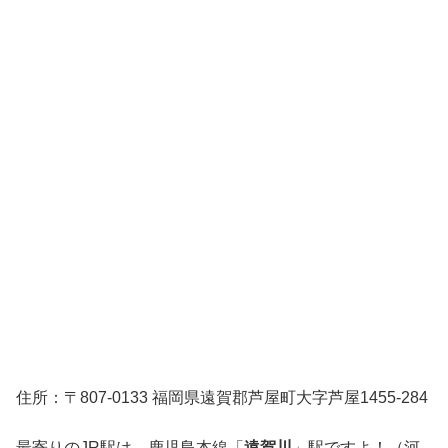
住所：〒807-0133 福岡県遠賀郡芦屋町大字芦屋1455‐284
最寄りのJR駅は、鹿児島本線「
遠賀川
」駅ですよ！（河