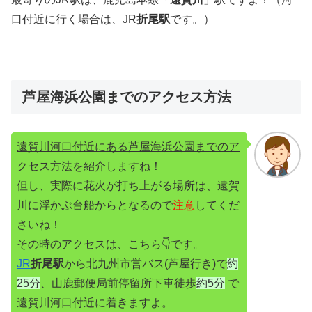
口付近に行く場合は、JR
折尾駅
です。）
芦屋海浜公園までのアクセス方法
遠賀川河口付近にある芦屋海浜公園までのア
クセス方法を紹介しますね！
但し、実際に花火が打ち上がる場所は、遠賀
川に浮かぶ台船からとなるので
注意
してくだ
さいね！
その時のアクセスは、こちら👇です。
JR
折尾駅
から北九州市営バス(芦屋行き)で
約
25分
、山鹿郵便局前停留所下車徒歩
約5分
で
遠賀川河口付近に着きますよ。