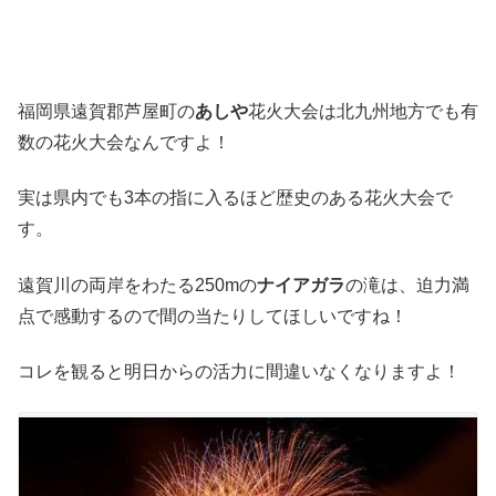
福岡県遠賀郡芦屋町の
あしや
花火大会は北九州地方でも有
数の花火大会なんですよ！
実は県内でも3本の指に入るほど歴史のある花火大会で
す。
遠賀川の両岸をわたる250mの
ナイアガラ
の滝は、迫力満
点で感動するので間の当たりしてほしいですね！
コレを観ると明日からの活力に間違いなくなりますよ！