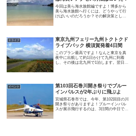
今回は美ら海水族館編ですよ！博多から
美ら海水族館へ行くには、どうやって行
けばいいのだろうか？その解決策とし
て、私がより良い行き方をリサーチしま
したので、ぜひ参考にしてくださいね！
アクセス方法としては、飛行機・JR・船
舶・自動車などいろんな手段がありま
東京九州フェリー九州トクトクド
す。
ドライブ
ライブパック 横須賀発着4日間
このプラン最高ですよ！なんと東京を真
夜中に出航して約1日かけて九州に到着
し、その後は北九州で1泊します。翌日、
自由気ままに乗り慣れたマイカーでフリ
ードライブができるんですよ！フェリー
＆ドライブが大好きな人には、たまらな
いご褒美になりますね！
第103回石巻川開き祭りでブルー
イベント
インパルスが2年ぶりに飛ぶよ
宮城県石巻市では、今年、第102回目の川
開き祭りがありますよ！ブルーインパル
スが展示飛行するのは、3日間の中日であ
る8月1日の土曜日です。ブルーインパル
スは、一糸乱れぬアクロバット飛行を披
露するので心があらわれますよ！祭りは
３日間あります。