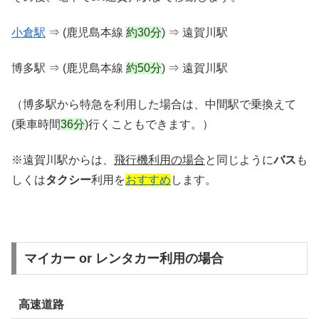
小倉駅
⇒ (鹿児島本線
約30分
) ⇒ 遠賀川駅
博多駅 ⇒ (鹿児島本線
約5
0分
) ⇒ 遠賀川駅
（博多駅から特急を利用した場合は、中間駅で乗換えて
(乗車時間
36分
)行くこともできます。）
※遠賀川駅からは、
飛行機利用の場合
と同じように
バス
も
しくは
タクシー
利用を
おすすめ
します。
マイカー or レンタカー利用の場合
高速道路