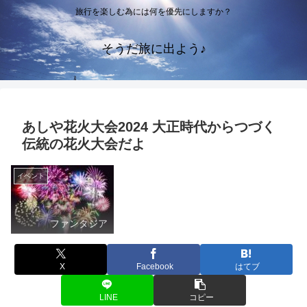
旅行を楽しむ為には何を優先にしますか？
そうだ旅に出よう♪
あしや花火大会2024 大正時代からつづく
伝統の花火大会だよ
イベント
ファンタジア
X
Facebook
はてブ
LINE
コピー