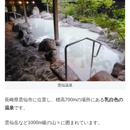
雲仙温泉
長崎県雲仙市に位置し、標高700mの場所にある
乳白色の
温泉
です。
雲仙岳など1000m級の山々に囲まれています。