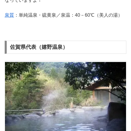
なっていますよ！
泉質
：単純温泉・硫黄泉／泉温：40－60℃（美人の湯）
佐賀県代表（嬉野温泉）