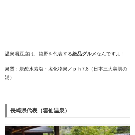
温泉湯豆腐は、嬉野を代表する
絶品グルメ
なんですよ！
泉質：炭酸水素塩・塩化物泉／ｐｈ7.8（日本三大美肌の
湯）
長崎県代表（雲仙温泉）