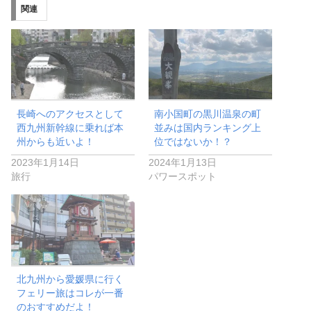
関連
長崎へのアクセスとして
南小国町の黒川温泉の町
西九州新幹線に乗れば本
並みは国内ランキング上
州からも近いよ！
位ではないか！？
2023年1月14日
2024年1月13日
旅行
パワースポット
北九州から愛媛県に行く
フェリー旅はコレが一番
のおすすめだよ！