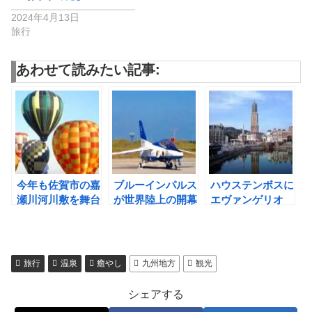
2024年4月13日
旅行
あわせて読みたい記事:
今年も佐賀市の嘉
ブルーインパルス
ハウステンボスに
瀬川河川敷を舞台
が世界陸上の開幕
エヴァンゲリオ
にバルーンフェス
日に国立競技場の
ン・ザ・ライドが
タがあるよ！
上空を舞うよ
´26年春開業
旅行
温泉
癒やし
九州地方
観光
シェアする