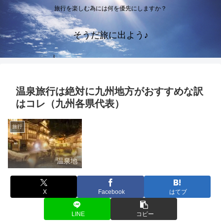
旅行を楽しむ為には何を優先にしますか？
そうだ旅に出よう♪
温泉旅行は絶対に九州地方がおすすめな訳
はコレ（九州各県代表）
旅行
温泉地
X
Facebook
はてブ
LINE
コピー