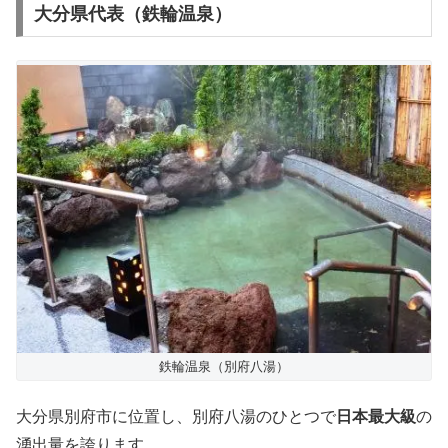
大分県代表（鉄輪温泉）
鉄輪温泉（別府八湯）
大分県別府市に位置し、別府八湯のひとつで
日本最大級
の
湧出量を誇ります。