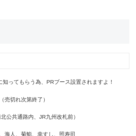
に知ってもらう為、PRブース設置されますよ！
:00（売切れ次第終了）
 南北公共通路内、JR九州改札前）
、海人、菊鮨、幸すし、照寿司