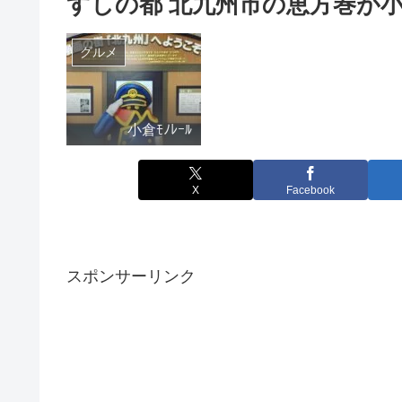
すしの都 北九州市の恵方巻が
グルメ
小倉ﾓﾉﾚｰﾙ
X
Facebook
スポンサーリンク