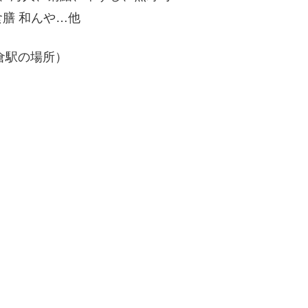
 和んや…他
倉駅の場所）