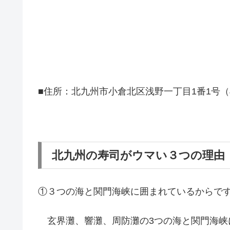
■住所：北九州市小倉北区浅野一丁目1番1号（J
北九州の寿司がウマい３つの理由
①３つの海と関門海峡に囲まれているからで
玄界灘、響灘、周防灘の3つの海と関門海峡