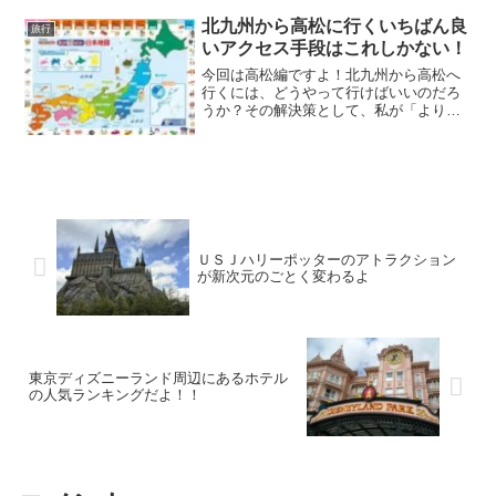
北九州から高松に行くいちばん良
旅行
いアクセス手段はこれしかない！
今回は高松編ですよ！北九州から高松へ
行くには、どうやって行けばいいのだろ
うか？その解決策として、私が「より良
い行き方」をリサーチしましたので、ぜ
ひ参考にしてくださいね！アクセス方法
としては、飛行機・JR・船舶・自動車な
どいろんな手段があります。
ＵＳＪハリーポッターのアトラクション
が新次元のごとく変わるよ
東京ディズニーランド周辺にあるホテル
の人気ランキングだよ！！