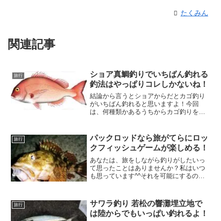
たくみん
関連記事
ショア真鯛釣りでいちばん釣れる
旅行
釣法はやっぱりコレしかないね！
結論から言うとショアからだとカゴ釣り
がいちばん釣れると思いますよ！今回
は、何種類かあるうちからカゴ釣りをメ
インでお伝えすることにしますね！釣れ
る場所は、過去紹介した場所とダブりま
すが、山口県の山陰側にします。真鯛は
パックロッドなら旅がてらにロッ
旅行
魚の王様と言われています。
クフィッシュゲームが楽しめる！
あなたは、旅をしながら釣りがしたいっ
て思ったことはありませんか？私はいつ
も思っています^^それを可能にするのが
パックロッドなのですよ！パックロッド
であれば、「いつもどこでも気軽に楽し
める！」を合い言葉に、ホントにどこで
サワラ釣り 若松の響灘埋立地で
旅行
も釣りができるんです。
は陸からでもいっぱい釣れるよ！