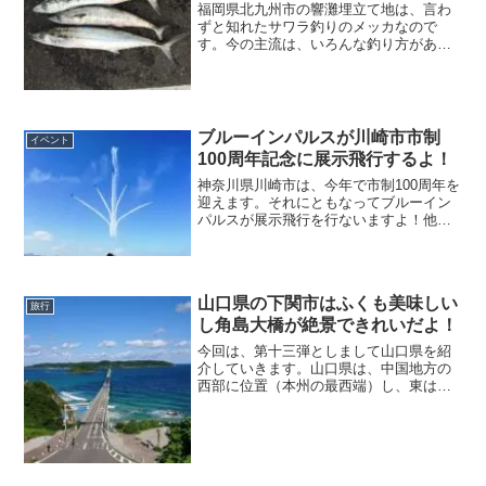
福岡県北九州市の響灘埋立て地は、言わ
ずと知れたサワラ釣りのメッカなので
す。今の主流は、いろんな釣り方があり
ますが、ルアーを使用したジギングです
よ！何色のジグがいいかというと、これ
は後々お伝えしますね！サワラは西京焼
きにして食べると格別においしいです。
ブルーインパルスが川崎市市制
イベント
100周年記念に展示飛行するよ！
神奈川県川崎市は、今年で市制100周年を
迎えます。それにともなってブルーイン
パルスが展示飛行を行ないますよ！他に
も等々力緑地一帯をかわさき飛躍祭にて
大賑わいと化します。音楽フェスやスポ
ーツなど目白押しなので、川崎市民のみ
ならず大勢の人が訪れるでしょう。
山口県の下関市はふくも美味しい
旅行
し角島大橋が絶景できれいだよ！
今回は、第十三弾としまして山口県を紹
介していきます。山口県は、中国地方の
西部に位置（本州の最西端）し、東は広
島県と島根県に隣接し、西は響灘に面
し、南は周防灘に面し、北は日本海に面
しています。テレビのコマーシャルでお
なじみの橋があるんですよ！