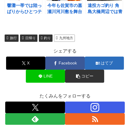
響灘一帯では陸っ
今年も佐賀市の嘉
遠投カゴ釣り 角
ぱりからひとつテ
瀬川河川敷を舞台
島大橋周辺では青
ンヤ釣りができる
にバルーンフェス
物狙いにもってこ
ってホント？
タがあるよ！
いなのでは⁉
旅行
日帰り
釣り
九州地方
シェアする
X
Facebook
はてブ
LINE
コピー
たくみんをフォローする