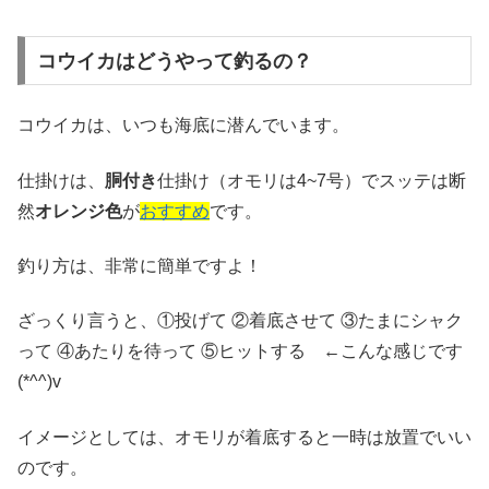
コウイカはどうやって釣るの？
コウイカは、いつも海底に潜んでいます。
仕掛けは、
胴付き
仕掛け（オモリは4~7号）でスッテは断
然
オレンジ色
が
おすすめ
です。
釣り方は、非常に簡単ですよ！
ざっくり言うと、①投げて ②着底させて ③たまにシャク
って ④あたりを待って ⑤ヒットする ←こんな感じです
(*^^)v
イメージとしては、オモリが着底すると一時は放置でいい
のです。