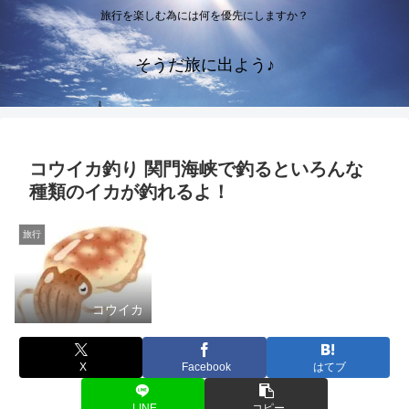
旅行を楽しむ為には何を優先にしますか？
そうだ旅に出よう♪
コウイカ釣り 関門海峡で釣るといろんな
種類のイカが釣れるよ！
旅行
コウイカ
X
Facebook
はてブ
LINE
コピー