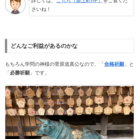
詳しくは、
こちら（築上町HP）
をご覧くだ
さいね！
どんなご利益があるのかな
もちろん学問の神様の菅原道真公なので、「
合格祈願
」と
「
必勝祈願
」です。