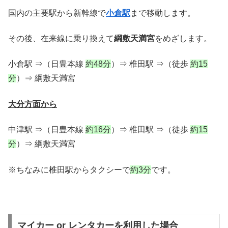
国内の主要駅から新幹線で
小倉駅
まで移動します。
その後、在来線に乗り換えて
綱敷天満宮
をめざします。
小倉駅 ⇒（日豊本線
約48分
）⇒ 椎田駅 ⇒（徒歩
約15
分
）⇒ 綱敷天満宮
大分方面から
中津駅 ⇒（日豊本線
約16分
）⇒ 椎田駅 ⇒（徒歩
約15
分
）⇒ 綱敷天満宮
※ちなみに椎田駅からタクシーで
約3分
です。
マイカー or レンタカーを利用した場合