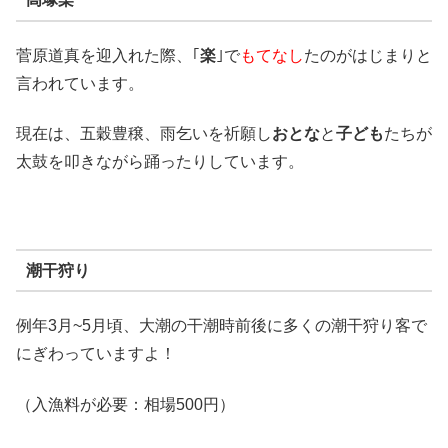
菅原道真を迎入れた際、｢
楽
｣で
もてなし
たのがはじまりと
言われています。
現在は、五穀豊穣、雨乞いを祈願し
おとな
と
子ども
たちが
太鼓を叩きながら踊ったりしています。
潮干狩り
例年3月~5月頃、大潮の干潮時前後に多くの潮干狩り客で
にぎわっていますよ！
（入漁料が必要：相場500円）