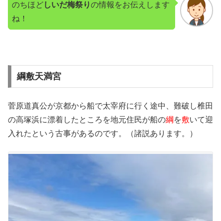
のちほど
しいだ梅祭り
の情報をお伝えします
ね！
綱敷天満宮
菅原道真公が京都から船で太宰府に行く途中、難破し椎田
の高塚浜に漂着したところを地元住民が船の
綱
を
敷
いて迎
入れたという古事があるのです。（諸説あります。）