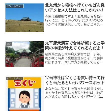
ココが天国じゃないかなと錯覚するぐら
北九州から箱根へ行くいちばん良
パワースポット
い異次元の世界なんです。
いアクセス方法はこれしかない！
今回は箱根編ですよ！北九州から箱根へ
行くには、どうやって行けばいいのだろ
うか？その解決策として、私がより良い
行き方をリサーチしましたので、ぜひ参
考にしてくださいね！アクセス方法とし
ては、飛行機・JR・船舶・自動車などい
ろんな手段があります。
太宰府天満宮で合格祈願すると学
旅行
問の神様が叶えてくれるんだよ！
福岡県にある太宰府天満宮では、例年、
梅が咲く時期に受験生達がこぞって参拝
に訪れます。大抵の方が経験してると思
いますが、受験勉強はしんどいですよ
ね！どうしても、藁（わら）にもすがる
思いで神頼みとなります^^; 合格祈願に
宝当神社は宝くじを買い持って行
は、いろんな場面があります。
パワースポット
くと当たるというパワースポット
あなたは、宝くじを買ったら願掛けをし
ますか？佐賀県にある宝当神社は、わざ
わざ遠くから訪れるというパワースポッ
トでもあるんですよ！その効果は、現地
に行くと一目瞭然で目の当たりします。
実際に高額当選された方が神社に訪れ、