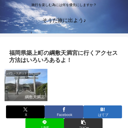
旅行を楽しむ為には何を優先にしますか？
そうだ旅に出よう♪
福岡県築上町の綱敷天満宮に行くアクセス
方法はいろいろあるよ！
パワースポット
綱敷天満宮
X
Facebook
はてブ
LINE
コピー