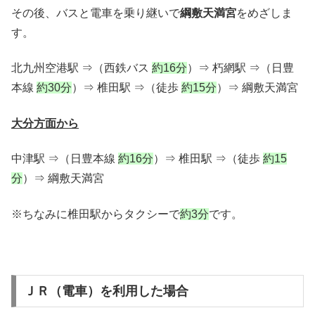
その後、バスと電車を乗り継いで
綱敷天満宮
をめざしま
す。
北九州空港駅 ⇒（西鉄バス
約16分
）⇒ 朽網駅 ⇒（日豊
本線
約30分
）⇒ 椎田駅 ⇒（徒歩
約15分
）⇒ 綱敷天満宮
大分方面から
中津駅 ⇒（日豊本線
約16分
）⇒ 椎田駅 ⇒（徒歩
約15
分
）⇒ 綱敷天満宮
※ちなみに椎田駅からタクシーで
約3分
です。
ＪＲ（電車）を利用した場合