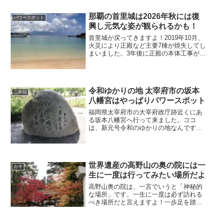
那覇の首里城は2026年秋には復
パワースポット
興し元気な姿が観られるかも！
首里城が戻ってきますよ！2019年10月、
火災により正殿など主要7棟が焼失してし
まいました。3年後に正殿の本体工事が始
まり、今年の秋には元気な姿が観られる
ので、とても嬉しいニュースになりそう
ですね！これもやはり日本国民のパワー
の礎ですよね！
令和ゆかりの地 太宰府市の坂本
ご朱印
八幡宮はやっぱりパワースポット
福岡県太宰府市の大宰府政庁跡近くにあ
る坂本八幡宮へ行って来ました。ココ
は、新元号令和のゆかりの地なんです
よ！梅花の宴の舞台が大伴旅人の邸宅だ
ったという説から、ゆかりの地に浮上し
たのです。坂本八幡宮に行き、ご朱印も
いただきました。
世界遺産の高野山の奥の院には一
お寺
生に一度は行ってみたい場所だよ
高野山奥の院は、一言でいうと「神秘的
な場所」です。一生に一度は必ず訪れる
べき場所だと言えますよ！一歩足を踏み
入れただけで心が洗われます。天国に行
ったことは一度もありませんが、まさに