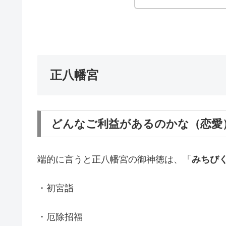
正八幡宮
どんなご利益があるのかな（恋愛
端的に言うと正八幡宮の御神徳は、「
みちび
・初宮詣
・厄除招福