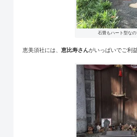
石畳もハート型なの
恵美須社には、
恵比寿さん
がいっぱいでご利