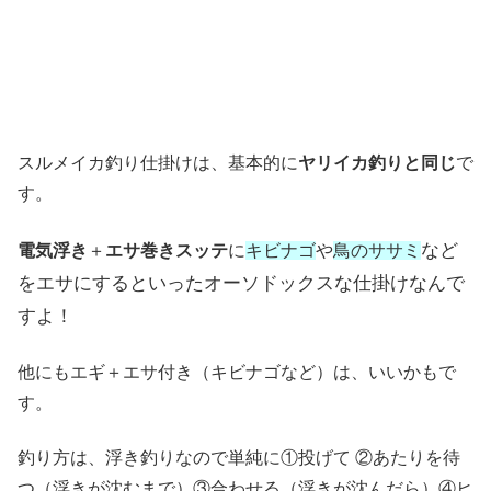
スルメイカ釣り仕掛けは、基本的に
ヤリイカ釣りと同じ
で
す。
など
電気浮き
＋
エサ巻きスッテ
に
キビナゴ
や
鳥のササミ
をエサにするといった
オーソドックスな仕掛けなんで
すよ！
他にもエギ＋エサ付き（キビナゴなど）は、いいかもで
す。
釣り方は、浮き釣りなので単純に①投げて ②あたりを待
つ（浮きが沈むまで）③合わせる（浮きが沈んだら）④ヒ