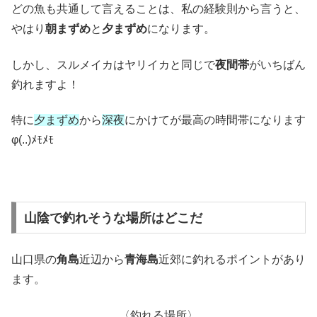
どの魚も共通して言えることは、私の経験則から言うと、
やはり
朝まずめ
と
夕まずめ
になります。
しかし、スルメイカはヤリイカと同じで
夜間帯
がいちばん
釣れますよ！
特に
夕まずめ
から
深夜
にかけてが最高の時間帯になります
φ(..)ﾒﾓﾒﾓ
山陰で釣れそうな場所はどこだ
山口県の
角島
近辺から
青海島
近郊に釣れるポイントがあり
ます。
〈釣れる場所〉