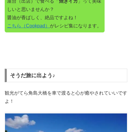
屋台（出店）で食べる「
焼きイカ
」って美味
しいと思いませんか？
醤油が香ばしく、絶品ですよね！
こちら（Cookpad）
がレシピ集になります。
そうだ旅に出よう♪
観光がてら角島大橋を車で渡ると心が癒やされていいです
よ！