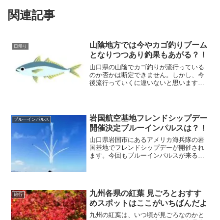
関連記事
山陰地方では今やカゴ釣りブーム
日帰り
となりつつあり釣果もあがる？！
山口県の山陰でカゴ釣りが流行っている
のか否かは断定できません。しかし、今
後流行っていくに違いないと思います
よ！なぜならば、皆さんは魚釣りが大好
きだからです。私もカゴ釣りが流行るこ
とを祈って、いろんなポイントに釣行し
キャスティングしたいと思います。
岩国航空基地フレンドシップデー
ブルーインパルス
開催決定ブルーインパルスは？！
山口県岩国市にあるアメリカ海兵隊の岩
国基地でフレンドシップデーが開催され
ます。今回もブルーインパルスが来ると
いいですね！フレンドシップデーは陸海
空が勢揃いするので、楽しい航空ショー
なのです。ブルーインパルスの轟音を聞
くと心が洗われからです。
九州各県の紅葉 見ごろとおすす
旅行
めスポットはここがいちばんだよ
九州の紅葉は、いつ頃が見ごろなのかと