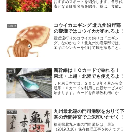
おすすめスポットを紹介します。各県代
表となる紅葉名所を紹介。秋は、食欲の
秋と読書の秋とスポーツの秋と行楽の秋
など、さまざまありますよね！みなさん
は、どの秋がお好きですか？私は、やっ
コウイカエギング 北九州沿岸部
ぱり“行楽の秋”が好きです。
日帰り
の響灘ではコウイカが釣れるよ！
最近流行りのコウイカ釣りは「エギン
グ」なのかな？！北九州の沿岸部では、
エギにシンカーを付けて底を探ることで
簡単に釣れるんですよ！しかし、昔に比
べると釣果の方は愕然として激落ちして
いるのが実状なんです。1杯でも釣れれば
御の字と私は思っています。
新幹線はＩＣカードで乗れる！
旅行
東北・上越・北陸でも使えるよ！
ＪＲ東日本では、２０１８年４月から交
通系ＩＣカードを利用した新サービスが
始まります。カードを自動改札機にかざ
すだけで乗車できますよ！乗車券の購入
や事前の予約は不要なので、手間いらず
で最高ですね！旅する上で手間が省けた
九州最北端の門司港駅をおりて下
ら、気持ちにゆとりができます。
ご朱印
関の赤間神宮でご朱印いただく！
福岡県北九州市の門司港駅は、最近
（2019.3.10）保存修理工事を終えてグラ