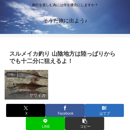
旅行を楽しむ為には何を優先にしますか？
そうだ旅に出よう♪
スルメイカ釣り 山陰地方は陸っぱりから
でも十二分に狙えるよ！
日帰り
ヤリイカ
X
Facebook
はてブ
LINE
コピー