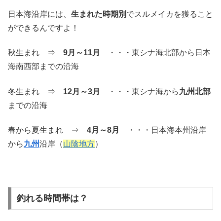
日本海沿岸には、
生まれた時期別
でスルメイカを獲ること
ができるんですよ！
秋生まれ ⇒
9月～11月
・・・東シナ海北部から日本
海南西部までの沿海
冬生まれ ⇒
12月～3月
・・・東シナ海から
九州北部
までの沿海
春から夏生まれ ⇒
4月～8月
・・・日本海本州沿岸
から
九州
沿岸（
山陰地方
）
釣れる時間帯は？