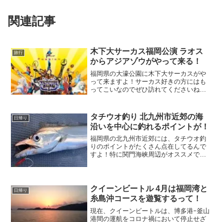
関連記事
木下大サーカス福岡公演 ラオス
旅行
からアジアゾウがやって来る！
福岡県の大濠公園に木下大サーカスがや
って来ますよ！サーカス好きの方にはも
ってこいなのでぜひ訪れてくださいね！
子どもたちに大人気のゾウさんがラオス
から２頭来るので、この機会に計画を立
ててみてはいかがですか。パフォーマン
タチウオ釣り 北九州市近郊の海
日帰り
スが観れるから喜んでくれます。
沿いを中心に釣れるポイントが！
福岡県の北九州市近郊には、タチウオ釣
りのポイントがたくさん点在してるんで
すよ！特に関門海峡周辺がオススメで
す。皆さんは、タチウオが立ち泳ぎをす
るって知ってましたか？下写真のように
水面をうかがっているのですよ！とても
オモシロいでしょ^^
クイーンビートル 4月は福岡湾と
日帰り
糸島沖コースを遊覧するって！
現在、クイーンビートルは、博多港ｰ釜山
港間の運航をコロナ禍において停止せざ