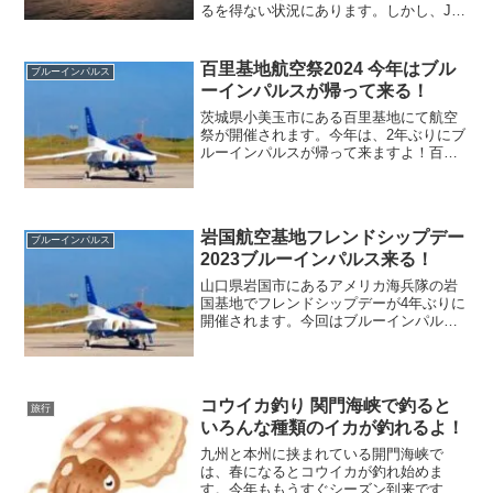
るを得ない状況にあります。しかし、JR
九州は試行錯誤をかさねながら色んな催
しをしているんですよ！世界遺産の沖ノ
島を巡るツアーや博多港停泊中の観覧な
百里基地航空祭2024 今年はブル
ブルーインパルス
ど、お客さんを楽しませています。
ーインパルスが帰って来る！
茨城県小美玉市にある百里基地にて航空
祭が開催されます。今年は、2年ぶりにブ
ルーインパルスが帰って来ますよ！百里
基地は、F-2戦闘機がメインなのでF-2の
大ファンの人達が集まる航空祭でもある
んです。F-2の機体に憧れを持つ人はたく
さん居ます。
岩国航空基地フレンドシップデー
ブルーインパルス
2023ブルーインパルス来る！
山口県岩国市にあるアメリカ海兵隊の岩
国基地でフレンドシップデーが4年ぶりに
開催されます。今回はブルーインパルス
の参加も決まっていますよ！またパイロ
ットのサイン会もありそうなので、現地
に訪れたいですね！例年は15～20万人も
のファンが詰めかけます。
コウイカ釣り 関門海峡で釣ると
旅行
いろんな種類のイカが釣れるよ！
九州と本州に挟まれている開門海峡で
は、春になるとコウイカが釣れ始めま
す。今年ももうすぐシーズン到来です