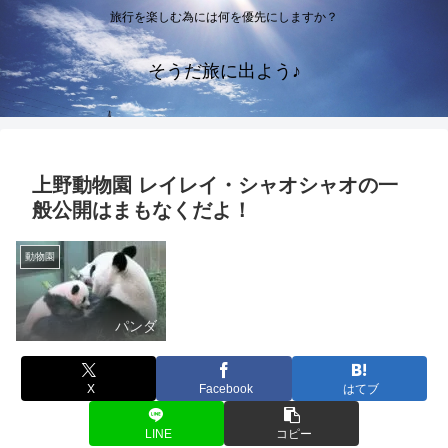
旅行を楽しむ為には何を優先にしますか？
そうだ旅に出よう♪
上野動物園 レイレイ・シャオシャオの一
般公開はまもなくだよ！
動物園
パンダ
X
Facebook
はてブ
LINE
コピー