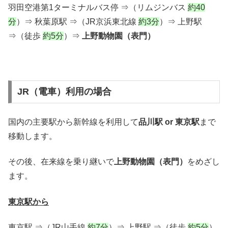
羽田空港第1ターミナルバス停 ⇒（リムジンバス
約40
分
）⇒ 秋葉原駅 ⇒（JR京浜東北線
約3分
）⇒ 上野駅
⇒（徒歩
約5分
）⇒
上野動物園（表門）
JR（電車）利用の場合
国内の主要駅から新幹線を利用して
品川駅 or 東京駅
まで
移動します。
その後、在来線を乗り継いで
上野動物園（表門）
をめざし
ます。
東京駅から
東京駅 ⇒（JR山手線
約7分
）⇒ 上野駅 ⇒（徒歩
約5分
）