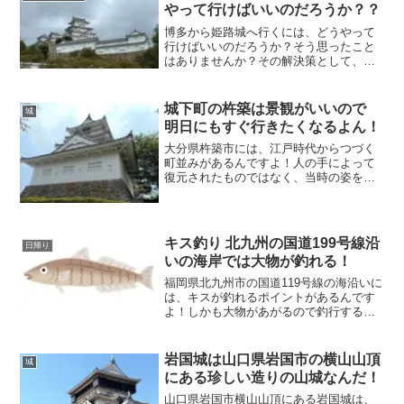
すね！響灘のキスは大ものが釣れます。
やって行けばいいのだろうか？？
博多から姫路城へ行くには、どうやって
行けばいいのだろうか？そう思ったこと
はありませんか？その解決策として、私
がより良い行き方をリサーチしましたの
で、ぜひ参考にしてくださいね！アクセ
ス方法としては、飛行機・JR・船舶・自
城下町の杵築は景観がいいので
城
動車スなどいろんな手段があります。
明日にもすぐ行きたくなるよん！
大分県杵築市には、江戸時代からつづく
町並みがあるんですよ！人の手によって
復元されたものではなく、当時の姿をそ
のまま残されているので、初めて訪れた
人には異次元の空間となります。その中
心となるのが杵築城なのです。周辺には
武家屋敷や石畳の坂道があります。
キス釣り 北九州の国道199号線沿
日帰り
いの海岸では大物が釣れる！
福岡県北九州市の国道119号線の海沿いに
は、キスが釣れるポイントがあるんです
よ！しかも大物があがるので釣行する価
値あります。ざっくり場所を言うと門司
区の関門海峡から高浜港にかけての約
10km区間です。この間をランガンすると
岩国城は山口県岩国市の横山山頂
城
面白いですよ！
にある珍しい造りの山城なんだ！
山口県岩国市横山山頂にある岩国城は、