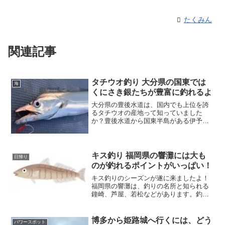
たくみん
関連記事
タチウオ釣り 大分県の国東では
海
くにさき銀たちが豊富に釣れるよ
大分県の豊後水道は、国内でも上位を誇
るタチウオの産地って知っていました
か？豊後水道から国東半島がある伊予湾
あたりまでは、豊富な栄養分を含んだ海
水なので、たくさんの魚が棲みついてい
るんですよ！国東半島は絶好の釣りポイ
ントで釣りファンのあこがれの的です。
キス釣り 福岡県の響灘には大も
日帰り
のが釣れるポイントがいっぱい！
キス釣りのシーズンが遂に来ましたよ！
福岡県の響灘は、釣りの名所と知られる
鐘崎、芦屋、若松などがあります。釣り
ファンなら言わずと知れた釣りポイント
なんですよ！今回は魚へんに喜ぶと書い
てキス（鱚）について掘り下げていきま
博多から姫路城へ行くには、どう
パワースポット