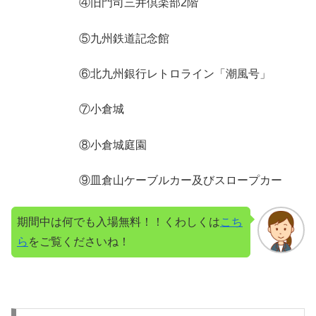
④旧門司三井倶楽部2階
⑤九州鉄道記念館
⑥北九州銀行レトロライン「潮風号」
⑦小倉城
⑧小倉城庭園
⑨皿倉山ケーブルカー及びスロープカー
期間中は何でも入場無料！！くわしくは
こち
ら
をご覧くださいね！