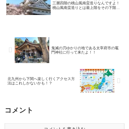
三層四階の桃山風南蛮造りなんですよ！
桃山風南蛮造りとは最上階をその下階よ
り大きく造って、その間の屋根を無くし
た構造です。これは珍しい造りで国内で
は九州の小倉城とココ岩国城しか観るこ
とができないという貴重な城です。
鬼滅の刃ゆかりの地である太宰府市の竈
門神社に行って来たよ！！
北九州から下関へ楽しく行くアクセス方
法はこれしかないかも！？
コメント