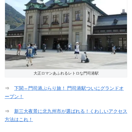
大正ロマンあふれるレトロな門司港駅
⇒
下関⇔門司港ぶらり旅！ 門司港駅ついにグランドオ
ープン！
⇒
新三大夜景に北九州市が選ばれる！くわしいアクセス
方法はこれ！