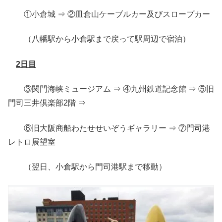
①小倉城 ⇒ ②皿倉山ケーブルカー及びスロープカー
（八幡駅から小倉駅まで戻って駅周辺で宿泊）
2日目
③関門海峡ミュージアム ⇒ ④九州鉄道記念館 ⇒ ⑤旧
門司三井倶楽部2階 ⇒
⑥旧大阪商船わたせせいぞうギャラリー ⇒ ⑦門司港
レトロ展望室
（翌日、小倉駅から門司港駅まで移動）