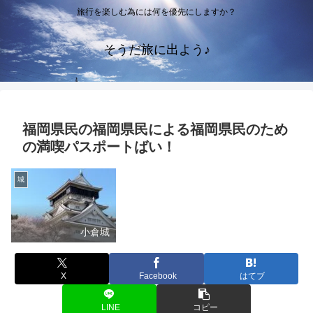
旅行を楽しむ為には何を優先にしますか？
そうだ旅に出よう♪
福岡県民の福岡県民による福岡県民のため
の満喫パスポートばい！
城
小倉城
X
Facebook
はてブ
LINE
コピー