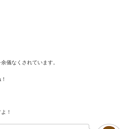
を余儀なくされています。
ね！
すよ！