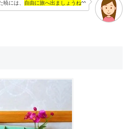
た暁には、
自由に旅へ出ましょうね
^^