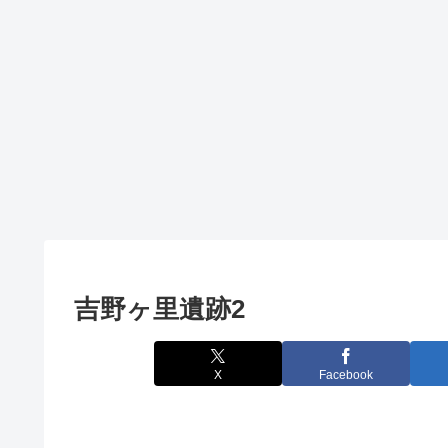
吉野ヶ里遺跡2
X
Facebook