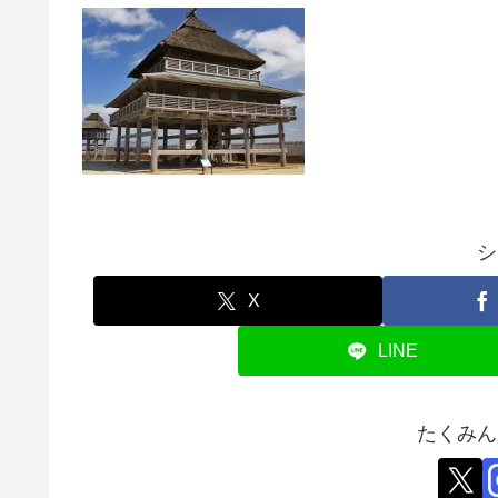
シ
X
LINE
たくみん