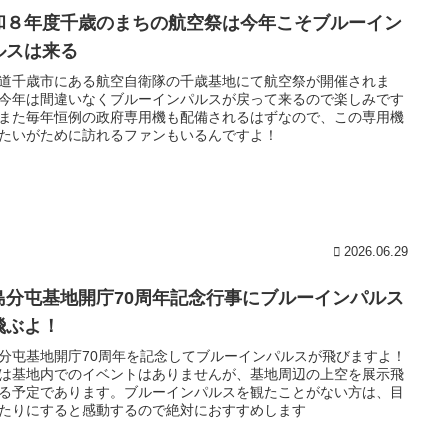
和８年度千歳のまちの航空祭は今年こそブルーイン
ルスは来る
道千歳市にある航空自衛隊の千歳基地にて航空祭が開催されま
今年は間違いなくブルーインパルスが戻って来るので楽しみです
また毎年恒例の政府専用機も配備されるはずなので、この専用機
たいがために訪れるファンもいるんですよ！
2026.06.29
島分屯基地開庁70周年記念行事にブルーインパルス
飛ぶよ！
分屯基地開庁70周年を記念してブルーインパルスが飛びますよ！
は基地内でのイベントはありませんが、基地周辺の上空を展示飛
る予定であります。ブルーインパルスを観たことがない方は、目
たりにすると感動するので絶対におすすめします