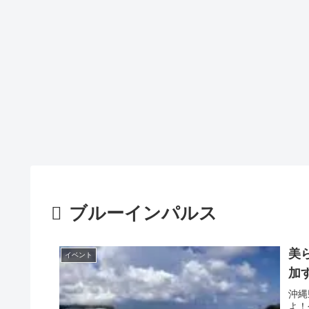
ブルーインパルス
美
イベント
加
沖縄
よ！