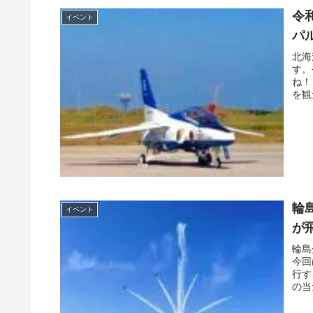
令
イベント
パ
北海
す。
ね！
を観
輪
イベント
が
輪島
今回
行す
の当