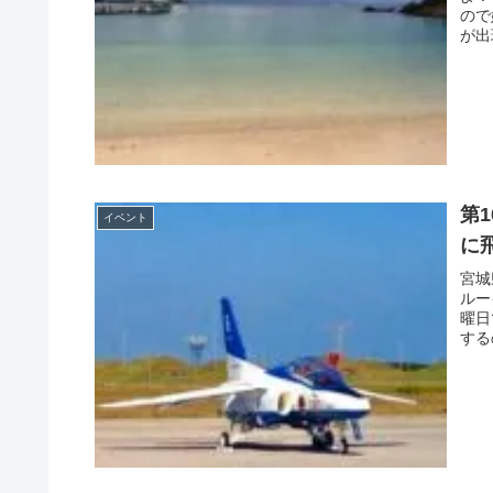
ので
が出
第
イベント
に
宮城
ルー
曜日
する