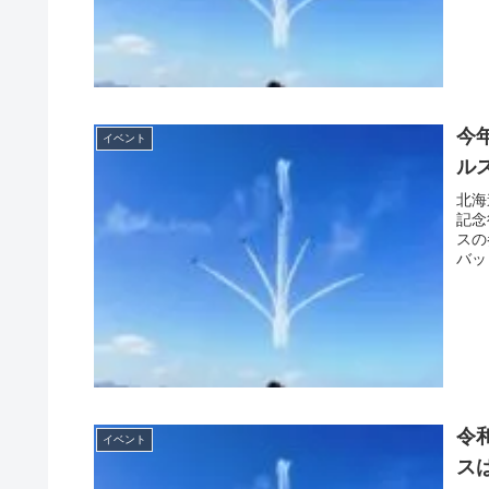
今
イベント
ル
北海
記念
スの
バッ
令
イベント
ス