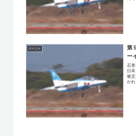
第
イベント
ー
石巻
日本
被災
かれ