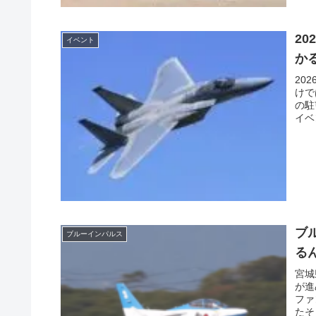
2
イベント
か
20
けで
の駐
イベ
ブ
ブルーインパルス
る
宮城
が進
ファ
たそ