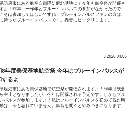
県防府市にある航空自衛隊防府北基地にて今年も航空祭が開催さ
すよ！昨年、一昨年とブルーインパルスの参加がなかったので、
こそは参加してほしいですね！ブルーインパルスファンの方は、
に待ったブルーインパルスです。轟音にビックリします。
2026.04.05
和8年度美保基地航空祭 今年はブルーインパルスが
加するよ
県境港市にある美保基地で航空祭が開催されますよ！昨年は残念
ら中止となりましたが、今年は開催される予定です。しかもブル
ンパルスが参加しますよ！私はブルーインパルスを初めて観た時
動は、今も忘れていません。轟音を聞くとやみつきになります。