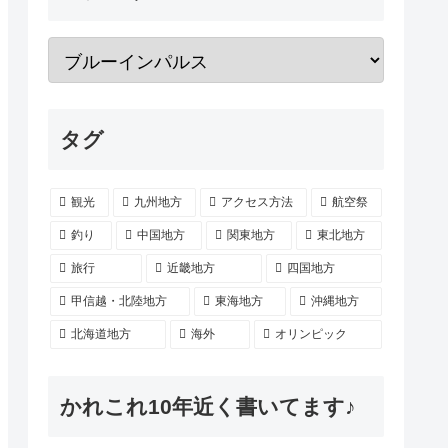
タグ
観光
九州地方
アクセス方法
航空祭
釣り
中国地方
関東地方
東北地方
旅行
近畿地方
四国地方
甲信越・北陸地方
東海地方
沖縄地方
北海道地方
海外
オリンピック
かれこれ10年近く書いてます♪