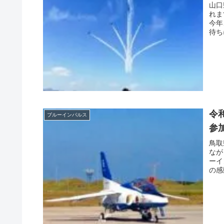
山口
れま
今年
待ち
令
ブルーインパルス
参
鳥取
なが
ーイ
の感