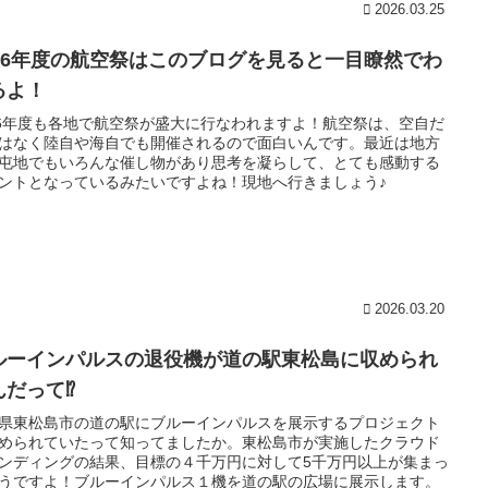
2026.03.25
026年度の航空祭はこのブログを見ると一目瞭然でわ
るよ！
26年度も各地で航空祭が盛大に行なわれますよ！航空祭は、空自だ
はなく陸自や海自でも開催されるので面白いんです。最近は地方
屯地でもいろんな催し物があり思考を凝らして、とても感動する
ントとなっているみたいですよね！現地へ行きましょう♪
2026.03.20
ルーインパルスの退役機が道の駅東松島に収められ
んだって⁉
県東松島市の道の駅にブルーインパルスを展示するプロジェクト
められていたって知ってましたか。東松島市が実施したクラウド
ンディングの結果、目標の４千万円に対して5千万円以上が集まっ
うですよ！ブルーインパルス１機を道の駅の広場に展示します。